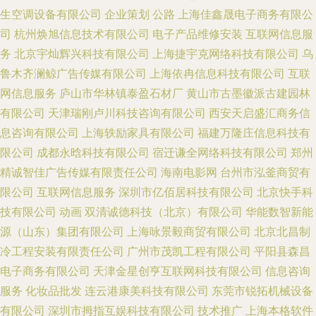
生空调设备有限公司
企业策划
公路
上海佳鑫晟电子商务有限公
司
杭州焕旭信息技术有限公司
电子产品维修安装
互联网信息服
务
北京宇灿辉兴科技有限公司
上海捷宇克网络科技有限公司
乌
鲁木齐澜鲸广告传媒有限公司
上海依冉信息科技有限公司
互联
网信息服务
庐山市华林镇泰盈石材厂
黄山市古墨徽派古建园林
有限公司
天津瑞刚卢川科技咨询有限公司
西安天启盛汇商务信
息咨询有限公司
上海轶励家具有限公司
福建万隆庄信息科技有
限公司
成都永晗科技有限公司
宿迁谦全网络科技有限公司
郑州
精诚智佳广告传媒有限责任公司
海南电影网
台州市泓釜商贸有
限公司
互联网信息服务
深圳市亿佰居科技有限公司
北京快手科
技有限公司
动画
双清诚德科技（北京）有限公司
华能数智新能
源（山东）集团有限公司
上海咏景毅商贸有限公司
北京北昌制
冷工程安装有限责任公司
广州市茂凯工程有限公司
平阳县森昌
电子商务有限公司
天津金星创亨互联网科技有限公司
信息咨询
服务
化妆品批发
连云港康美科技有限公司
东莞市锐拓机械设备
有限公司
深圳市拇指互娱科技有限公司
技术推广
上海本格软件